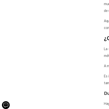
muc
de 
Aqu
cor
¿
La
mét
A m
Es 
tam
Du
Hay