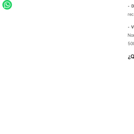
- 
rec
- V
Nor
500
¿Q