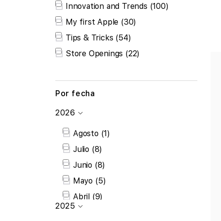
Disponibilidad
Innovation and Trends
(100)
My first Apple
(30)
Tips & Tricks
(54)
Store Openings
(22)
Por fecha
Por
2026
fecha
Agosto
(1)
Julio
(8)
Junio
(8)
Mayo
(5)
Abril
(9)
2025
Marzo
(6)