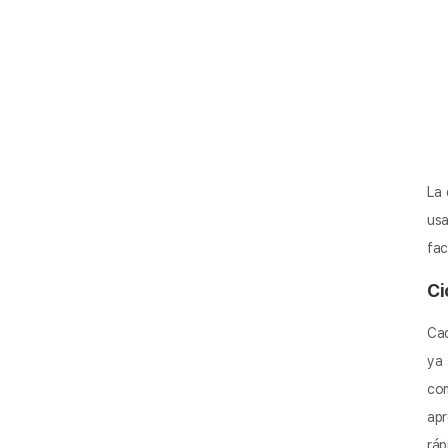
La 
usa
fac
Ci
Cad
ya 
co
ap
ráp