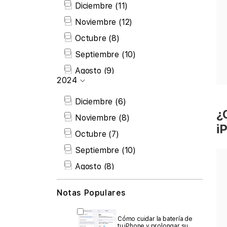
Diciembre
(11)
Febrero
(7)
Noviembre
(12)
Enero
(8)
Octubre
(8)
Septiembre
(10)
Agosto
(9)
2024
Julio
(7)
Diciembre
(6)
Junio
(7)
¿
Noviembre
(8)
Mayo
(6)
i
Octubre
(7)
Abril
(8)
Septiembre
(10)
Marzo
(7)
Agosto
(8)
Febrero
(7)
Julio
(7)
Enero
(6)
Notas Populares
Junio
(6)
Disponibilidad
Mayo
(4)
Cómo cuidar la batería de
tu iPhone y prolongar su