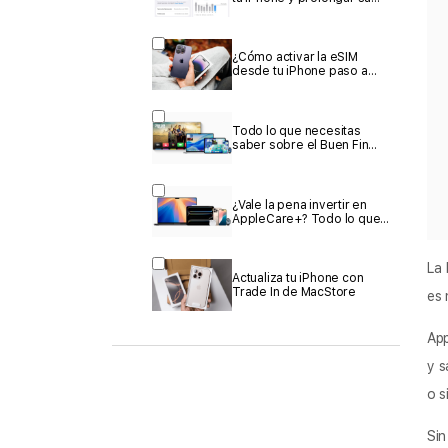
vida
¿Cómo activar la eSIM
desde tu iPhone paso a
paso y sin complicaciones?
Todo lo que necesitas
saber sobre el Buen Fin
2025 en MacStore.
¿Vale la pena invertir en
AppleCare+? Todo lo que
cubre y por qué podría
salvar tu bolsillo.
La 
Actualiza tu iPhone con
Trade In de MacStore
es 
App
y s
o s
Sin