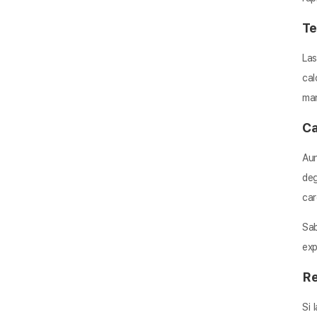
Te
Las
cal
man
Ca
Aun
deg
car
Sab
exp
Re
Si 