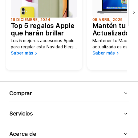
18 DICIEMBRE, 2024
08 ABRIL, 2025
Top 5 regalos Apple
Mantén tu M
que harán brillar
Actualizada
estas fiestas
Los 5 mejores accesorios Apple
Mantener tu MacBook
decembrinas
para regalar esta Navidad Elegir
actualizada es esencia
el regalo perfecto para las
Saber más
disfrutar de las últimas
Saber más
fiestas decembrinas puede ser
funciones, mejoras de
todo…
rendimiento y, lo más
importante, actualiza
seguridad que protege
información. La versió
reciente del sistema o
Comprar
de Apple, macOS Sequ
Servicios
Acerca de