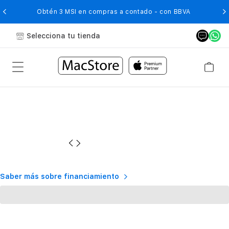
O
Obtén 3 MSI en compras a contado - con BBVA
Selecciona tu tienda
Saber más sobre financiamiento