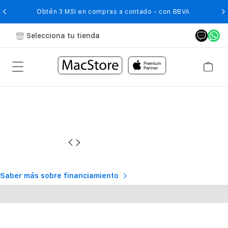
O
Obtén 3 MSI en compras a contado - con BBVA
Selecciona tu tienda
Saber más sobre financiamiento