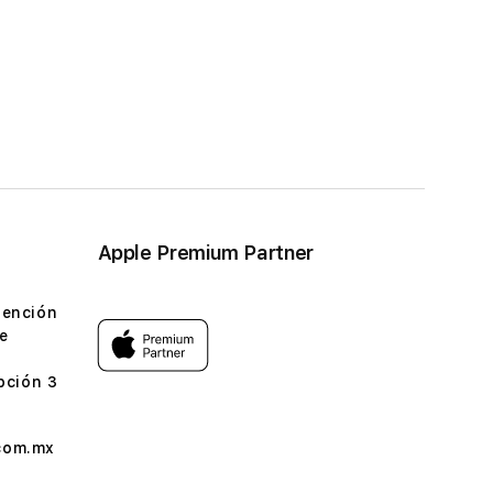
Apple Premium Partner
tención
e
pción 3
com.mx