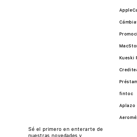
AppleC
Cámbia
Promoc
MacSto
Kueski 
Credite
Présta
fintoc
Aplazo
Aeromé
Sé el primero en enterarte de
nuestras novedades y