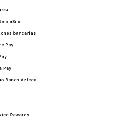
are+
te a eSim
iones bancarias
re Pay
Pay
a Pay
mo Banco Azteca
xico Rewards