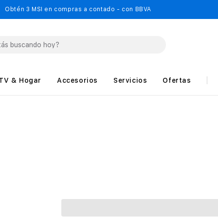
Obtén 3 MSI en compras a contado - con BBVA
TV & Hogar
Accesorios
Servicios
Ofertas