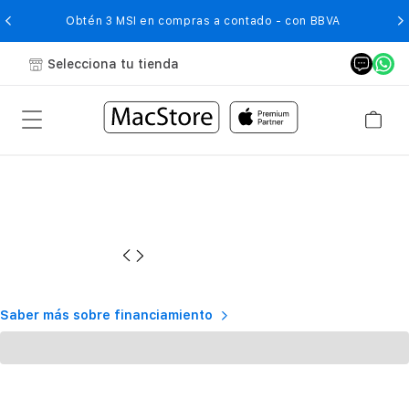
O
Obtén 3 MSI en compras a contado - con BBVA
Selecciona tu tienda
Saber más sobre financiamiento