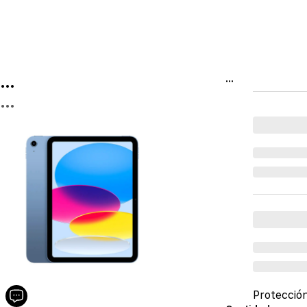
...
...
...
Protecció