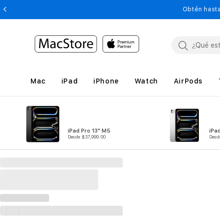
Obtén hasta
Mac
iPad
iPhone
Watch
AirPods
iPad Pro 13" M5
iPa
Desde $37,999.00
Desd