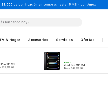
 $3,000 de bonificación en compras hasta 15 MSI - con Amex
TV & Hogar
Accesorios
Servicios
Ofertas
PROMO
d Pro 11" M5
iPad Pro 13" M4
e $29,999.00
Desde $41,999.30