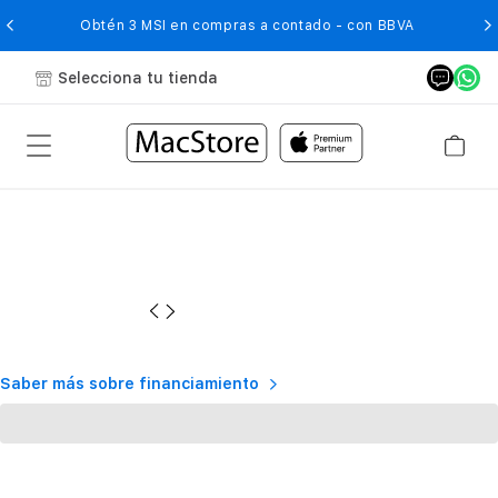
O
Obtén 3 MSI en compras a contado - con BBVA
Selecciona tu tienda
Saber más sobre financiamiento