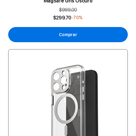
MagSafe Gris Oscuro
$999.00
$299.70
-70%
Comprar