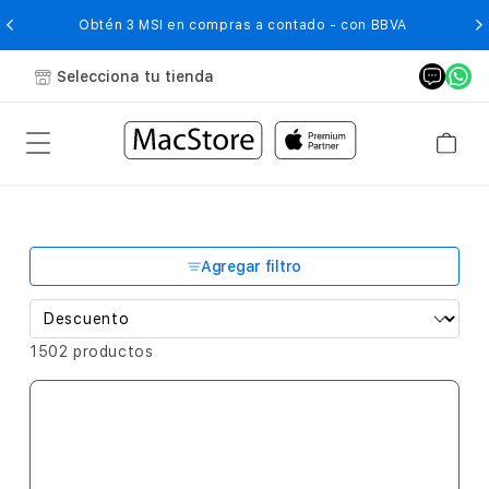
O
Obtén 3 MSI en compras a contado - con BBVA
Selecciona tu tienda
Agregar filtro
1502 productos