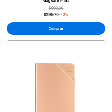
MagSafe Plata
$999.00
$299.70
-70%
Comprar