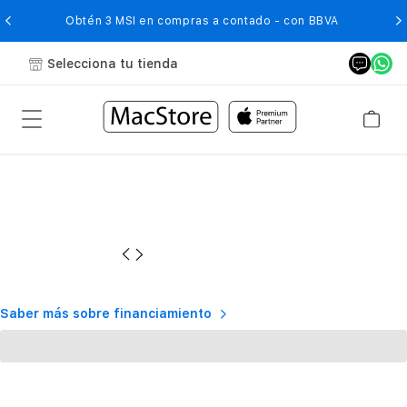
O
Obtén 3 MSI en compras a contado - con BBVA
Selecciona tu tienda
Saber más sobre financiamiento