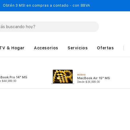
Obtén 3 MSI en compras a contado - con BBVA
TV & Hogar
Accesorios
Servicios
Ofertas
NUEVO
Book Pro 14" M5
MacBook Air 15" M5
e $44,999.00
Desde $34,999.00