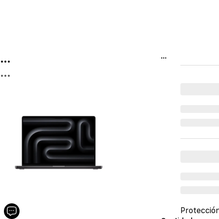
...
...
...
Protecció