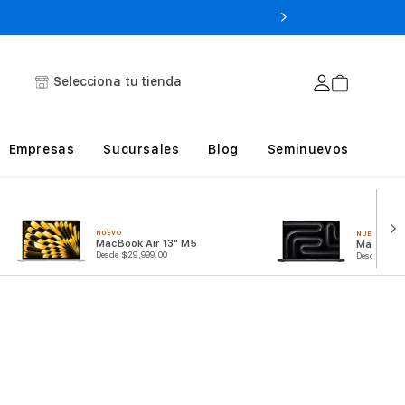
Selecciona tu tienda
Empresas
Sucursales
Blog
Seminuevos
NUEVO
NUEVO
MacBook Air 13" M5
MacBook
Desde $29,999.00
Desde $54,9