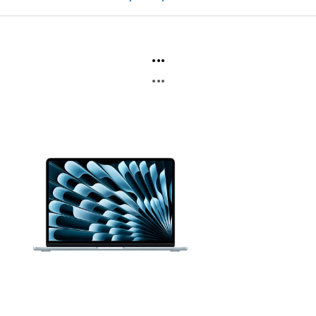
...
...