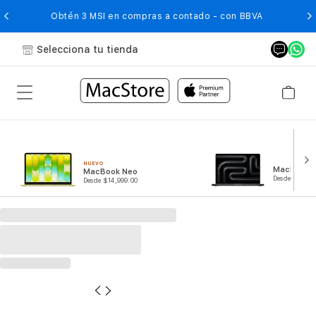
O
Obtén 3 MSI en compras a contado - con BBVA
Selecciona tu tienda
NUEVO
MacBook P
MacBook Neo
Desde $44,99
Desde $14,999.00