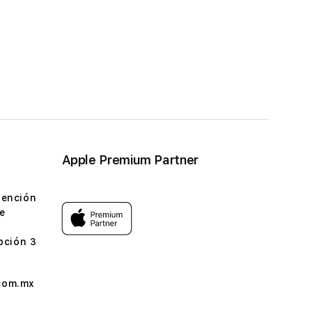
Apple Premium Partner
tención
e
pción 3
com.mx