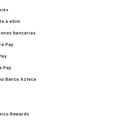
are+
te a eSim
iones bancarias
re Pay
Pay
a Pay
mo Banco Azteca
xico Rewards