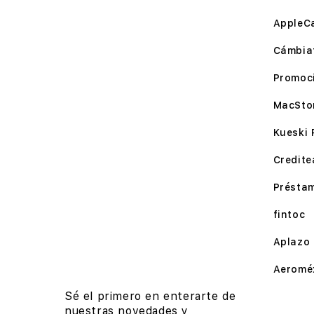
AppleC
Cámbia
Promoc
MacSto
Kueski 
Credite
Présta
fintoc
Aplazo
Aeromé
Sé el primero en enterarte de
nuestras novedades y