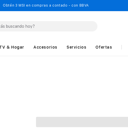
Obtén 3 MSI en compras a contado - con BBVA
TV & Hogar
Accesorios
Servicios
Ofertas