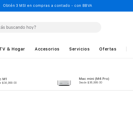
Obtén 3 MSI en compras a contado - con BBVA
TV & Hogar
Accesorios
Servicios
Ofertas
Mac mini (M4 Pro)
c M1
Desde $36,999.00
e $34,999.00