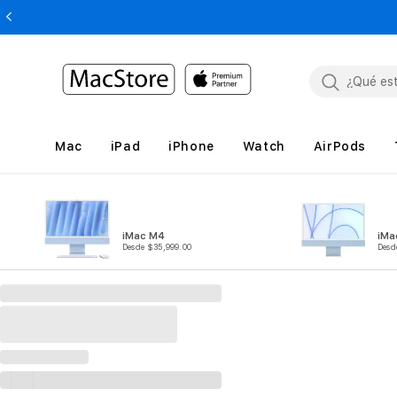
Mac
iPad
iPhone
Watch
AirPods
iMac M4
iMa
Desde $35,999.00
Desd