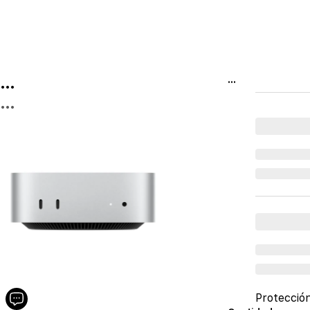
...
...
...
Protecció