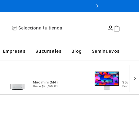
Selecciona tu tienda
Empresas
Sucursales
Blog
Seminuevos
Mac mini (M4)
Studio Di
Desde $23,999.00
Desde $34,9