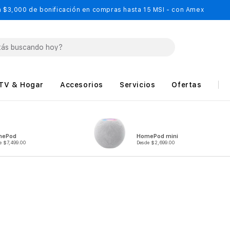
 $3,000 de bonificación en compras hasta 15 MSI - con Amex
TV & Hogar
Accesorios
Servicios
Ofertas
mePod
HomePod mini
e $7,499.00
Desde $2,699.00