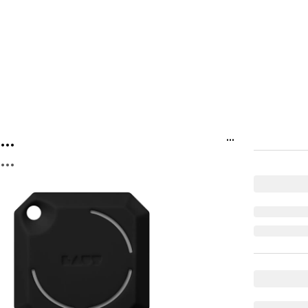
...
...
...