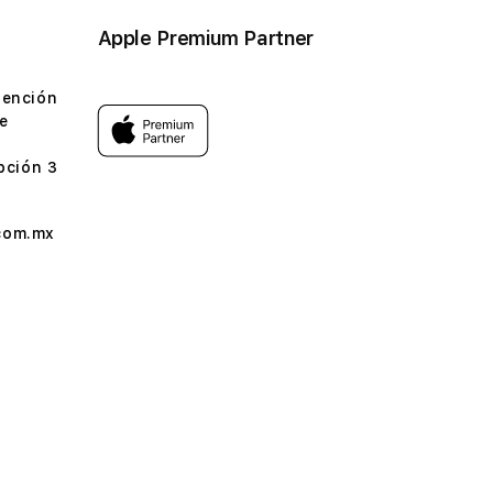
Apple Premium Partner
tención
e
pción 3
com.mx