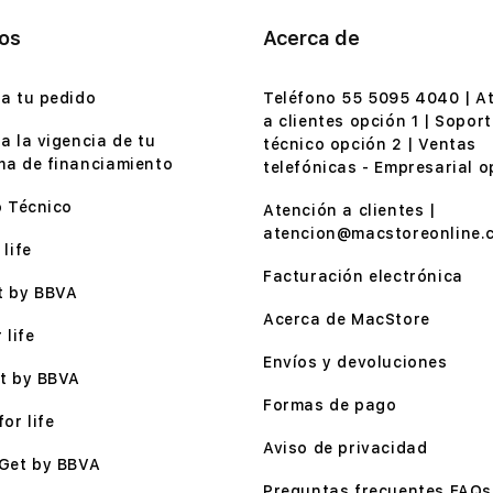
ios
Acerca de
a tu pedido
Teléfono 55 5095 4040 | A
a clientes opción 1 | Soport
a la vigencia de tu
técnico opción 2 | Ventas
a de financiamiento
telefónicas - Empresarial o
o Técnico
Atención a clientes |
atencion@macstoreonline.
life
Facturación electrónica
t by BBVA
Acerca de MacStore
 life
Envíos y devoluciones
t by BBVA
Formas de pago
or life
Aviso de privacidad
Get by BBVA
Preguntas frecuentes FAQs