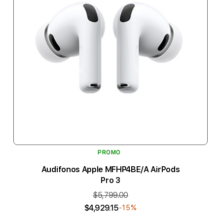
PROMO
Audifonos Apple MFHP4BE/A AirPods
Pro 3
$5,799.00
$4,929.15
-15%